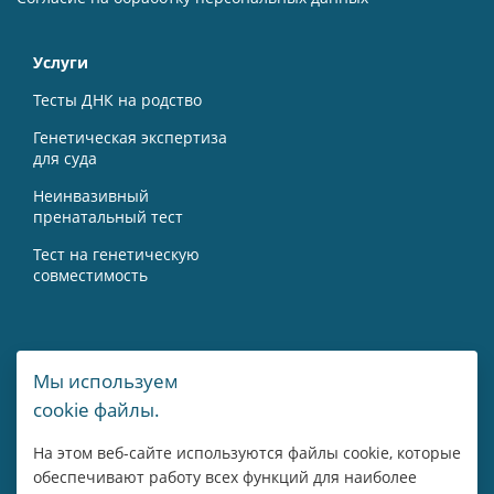
Услуги
Тесты ДНК на родство
Генетическая экспертиза
для суда
Неинвазивный
пренатальный тест
Тест на генетическую
совместимость
Контакты
Мы используем
cookie файлы.
г. Москва, Мичуринский пр-т, 15А
На этом веб-сайте используются файлы cookie, которые
8 800 775 43 14
обеспечивают работу всех функций для наиболее