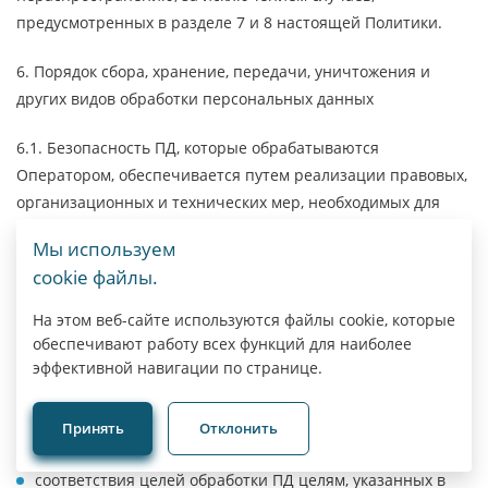
предусмотренных в разделе 7 и 8 настоящей Политики.
6. Порядок сбора, хранение, передачи, уничтожения и
других видов обработки персональных данных
6.1. Безопасность ПД, которые обрабатываются
Оператором, обеспечивается путем реализации правовых,
организационных и технических мер, необходимых для
выполнения в полном объеме требований действующего
Мы используем
законодательства в области защиты ПД.
cookie файлы.
6.2. Обработка ПД осуществляется Оператором на основе
На этом веб-сайте используются файлы cookie, которые
следующих принципов:
обеспечивают работу всех функций для наиболее
эффективной навигации по странице.
законности целей и способов обработки ПД;
Принять
Отклонить
добросовестности;
соответствия целей обработки ПД целям, указанных в