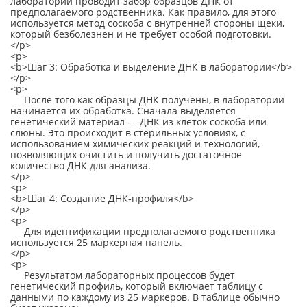
лаборатории проводит забор образцов ДНК от
предполагаемого родственника. Как правило, для этого
используется метод соскоба с внутренней стороны щеки,
который безболезнен и не требует особой подготовки.
</p>
<p>
<b>Шаг 3: Обработка и выделение ДНК в лаборатории</b>
</p>
<p>
После того как образцы ДНК получены, в лаборатории
начинается их обработка. Сначала выделяется
генетический материал — ДНК из клеток соскоба или
слюны. Это происходит в стерильных условиях, с
использованием химических реакций и технологий,
позволяющих очистить и получить достаточное
количество ДНК для анализа.
</p>
<p>
<b>Шаг 4: Создание ДНК-профиля</b>
</p>
<p>
Для идентификации предполагаемого родственника
используется 25 маркерная панель.
</p>
<p>
Результатом лабораторных процессов будет
генетический профиль, который включает таблицу с
данными по каждому из 25 маркеров. В таблице обычно