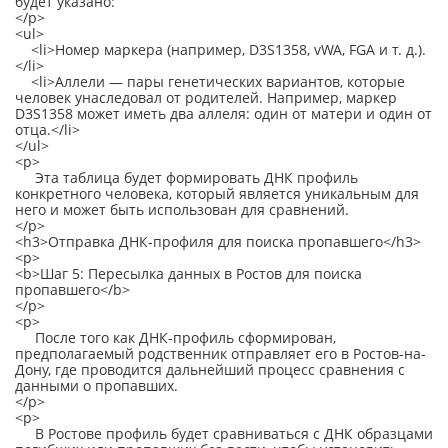
будет указано:
</p>
<ul>
<li>Номер маркера (например, D3S1358, vWA, FGA и т. д.).
</li>
<li>Аллели — пары генетических вариантов, которые
человек унаследовал от родителей. Например, маркер
D3S1358 может иметь два аллеля: один от матери и один от
отца.</li>
</ul>
<p>
Эта таблица будет формировать ДНК профиль
конкретного человека, который является уникальным для
него и может быть использован для сравнений.
</p>
<h3>Отправка ДНК-профиля для поиска пропавшего</h3>
<p>
<b>Шаг 5: Пересылка данных в Ростов для поиска
пропавшего</b>
</p>
<p>
После того как ДНК-профиль сформирован,
предполагаемый родственник отправляет его в Ростов-на-
Дону, где проводится дальнейший процесс сравнения с
данными о пропавших.
</p>
<p>
В Ростове профиль будет сравниваться с ДНК образцами