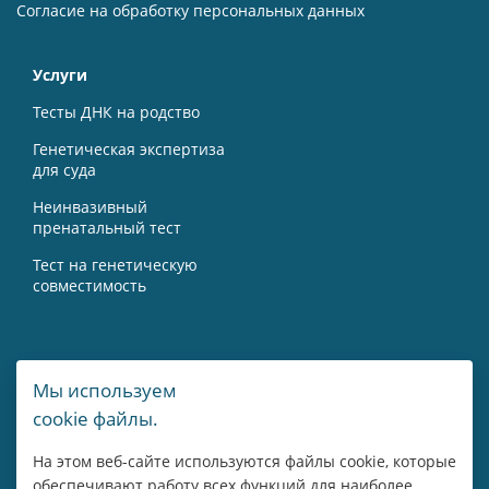
Согласие на обработку персональных данных
Услуги
Тесты ДНК на родство
Генетическая экспертиза
для суда
Неинвазивный
пренатальный тест
Тест на генетическую
совместимость
Контакты
Мы используем
cookie файлы.
г. Москва, Мичуринский пр-т, 15А
На этом веб-сайте используются файлы cookie, которые
8 800 775 43 14
обеспечивают работу всех функций для наиболее