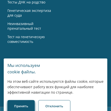
Тесты ДНК на родство
Генетическая экспертиза
для суда
Неинвазивный
пренатальный тест
Тест на генетическую
совместимость
Контакты
Мы используем
cookie файлы.
г. Москва, Мичуринский пр-т, 15А
На этом веб-сайте используются файлы cookie, которые
8 800 775 43 14
обеспечивают работу всех функций для наиболее
эффективной навигации по странице.
Пн-Пт: 09:00 - 18:00
Принять
Отклонить