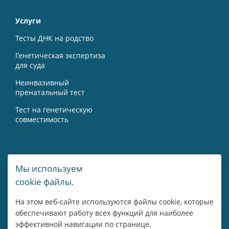
Услуги
Тесты ДНК на родство
Генетическая экспертиза
для суда
Неинвазивный
пренатальный тест
Тест на генетическую
совместимость
Контакты
Мы используем
cookie файлы.
г. Москва, Мичуринский пр-т, 15А
На этом веб-сайте используются файлы cookie, которые
8 800 775 43 14
обеспечивают работу всех функций для наиболее
эффективной навигации по странице.