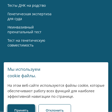
Тесты ДНК на родство
Генетическая экспертиза
для суда
Неинвазивный
пренатальный тест
Тест на генетическую
совместимость
Контакты
Мы используем
cookie файлы.
г. Москва, Мичуринский пр-т, 15А
На этом веб-сайте используются файлы cookie, которые
8 800 775 43 14
обеспечивают работу всех функций для наиболее
эффективной навигации по странице.
Пн-Пт: 09:00 - 18:00
Принять
Отклонить