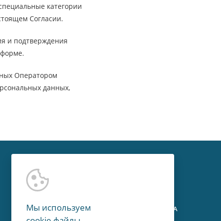
 специальные категории
стоящем Согласии.
ия и подтверждения
 форме.
нных Оператором
ерсональных данных,
Контакты
Мы используем
г. Москва, Мичуринский пр-т, 15А
cookie файлы.