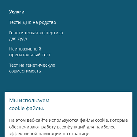
Услуги
Тесты ДНК на родство
Генетическая экспертиза
для суда
Неинвазивный
пренатальный тест
Тест на генетическую
совместимость
Контакты
Мы используем
cookie файлы.
г. Москва, Мичуринский пр-т, 15А
На этом веб-сайте используются файлы cookie, которые
8 800 775 43 14
обеспечивают работу всех функций для наиболее
эффективной навигации по странице.