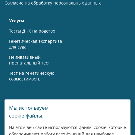
Согласие на обработку персональных данных
Услуги
Тесты ДНК на родство
Генетическая экспертиза
для суда
Неинвазивный
пренатальный тест
Тест на генетическую
совместимость
Контакты
Мы используем
cookie файлы.
г. Москва, Мичуринский пр-т, 15А
На этом веб-сайте используются файлы cookie, которые
8 800 775 43 14
обеспечивают работу всех функций для наиболее