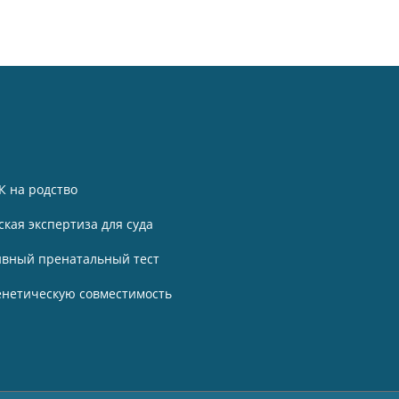
К на родство
ская экспертиза для суда
вный пренатальный тест
генетическую совместимость