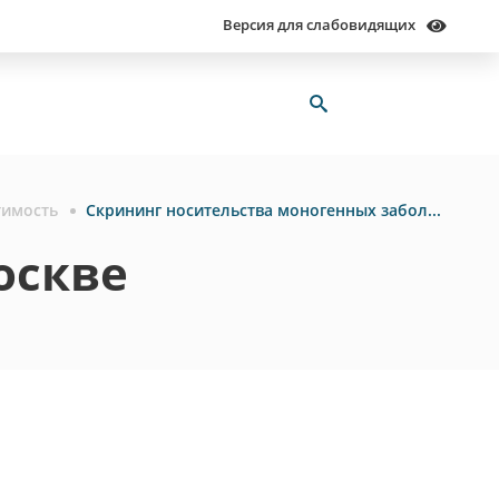
Версия для слабовидящих
тимость
Скрининг носительства моногенных заболеваний панель ОПТИМА (110 генов)
оскве