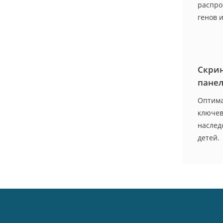
распро
генов 
Скрин
панел
Оптима
ключев
наслед
детей.