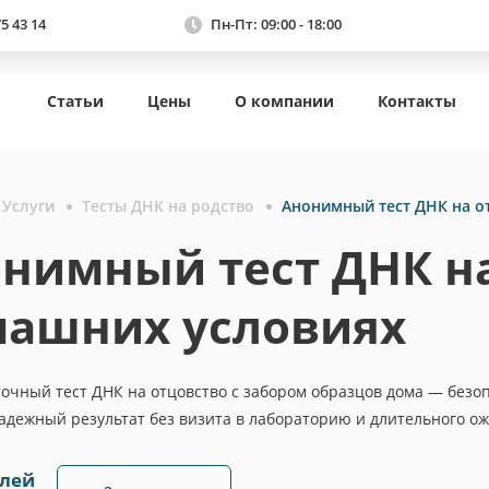
75 43 14
Пн-Пт: 09:00 - 18:00
Статьи
Цены
О компании
Контакты
Услуги
Тесты ДНК на родство
Анонимный тест ДНК на о
нимный тест ДНК на
ашних условиях
точный тест ДНК на отцовство с забором образцов дома — безо
адежный результат без визита в лабораторию и длительного о
блей