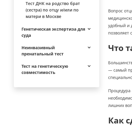
Тест ДНК на родство брат
(сестра) по отцу и/или по
Вопрос отц
матери в Москве
медицинско
удобный и 
Генетическая экспертиза для
позволяет 
суда
Что т
Неинвазивный
пренатальный тест
Большинств
Тест на генетическую
— самый пр
совместимость
специально
Процедура 
необходимо
лишних воп
Как с