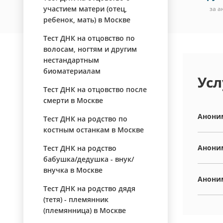
участием матери (отец,
за а
ребенок, мать) в Москве
Тест ДНК на отцовство по
волосам, ногтям и другим
нестандартным
биоматериалам
Усл
Тест ДНК на отцовство после
смерти в Москве
Аноним
Тест ДНК на родство по
костным останкам в Москве
Аноним
Тест ДНК на родство
бабушка/дедушка - внук/
внучка в Москве
Аноним
Тест ДНК на родство дядя
(тетя) - племянник
(племянница) в Москве