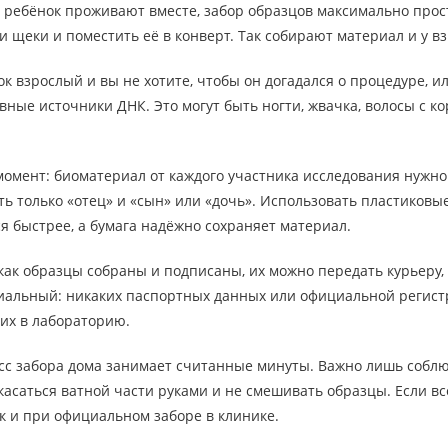
и ребёнок проживают вместе, забор образцов максимально прос
 щеки и поместить её в конверт. Так собирают материал и у взр
ок взрослый и вы не хотите, чтобы он догадался о процедуре, и
вные источники ДНК. Это могут быть ногти, жвачка, волосы с к
омент: биоматериал от каждого участника исследования нужно
ать только «отец» и «сын» или «дочь». Использовать пластиков
я быстрее, а бумага надёжно сохраняет материал.
 как образцы собраны и подписаны, их можно передать курьеру
альный: никаких паспортных данных или официальной регистр
 их в лабораторию.
сс забора дома занимает считанные минуты. Важно лишь соблю
 касаться ватной части руками и не смешивать образцы. Если вс
ак и при официальном заборе в клинике.