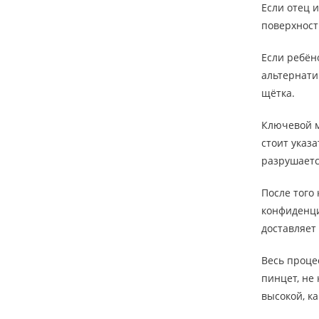
Если отец 
поверхности
Если ребён
альтернати
щётка.
Ключевой м
стоит указ
разрушаетс
После того
конфиденци
доставляет
Весь проце
пинцет, не
высокой, к