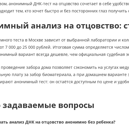
зом, анонимный ДНК-тест на отцовство сочетает в себе удобств
дходит тем, кто хочет быстро и без посторонних глаз получить
имный анализ на отцовство: с
много теста в Москве зависит от выбранной лаборатории и кол
 от 7 000 до 25 000 рублей. Итоговая сумма определяется числ
онимный вариант всегда дешевле, чем официальная судебная э
, проведение забора дома позволяет сэкономить на услугах ме
ьную плату за забор биоматериала, а при домашнем варианте э
ирают анонимный тест: он остаётся доступным по цене и удоб
о задаваемые вопросы
лать анализ ДНК на отцовство анонимно без ребенка?