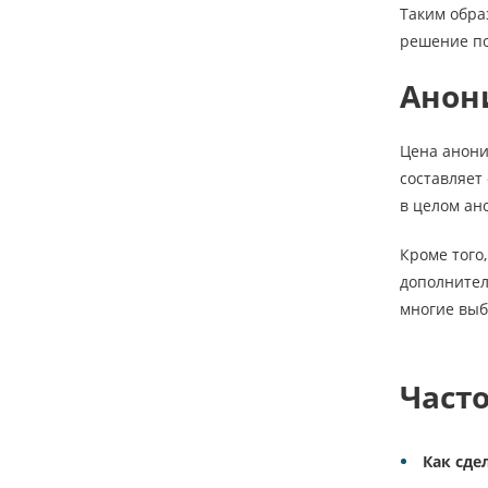
Таким обра
решение по
Анон
Цена анони
составляет
в целом ан
Кроме того
дополнител
многие выб
Част
Как сде