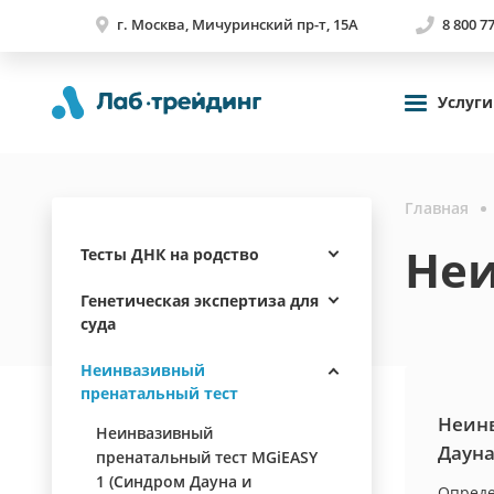
г. Москва, Мичуринский пр-т, 15А
8 800 7
Услуги
Главная
Неи
Тесты ДНК на родство
Генетическая экспертиза для
суда
Неинвазивный
пренатальный тест
Неинв
Неинвазивный
Дауна
пренатальный тест MGiEASY
1 (Синдром Дауна и
Опреде