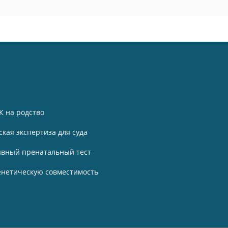
К на родство
ская экспертиза для суда
вный пренатальный тест
генетическую совместимость