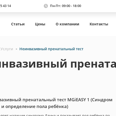
75 43 14
Пн-Пт: 09:00 - 18:00
Статьи
Цены
О компании
Контакты
Услуги
Неинвазивный пренатальный тест
нвазивный прената
азивный пренатальный тест MGiEASY 1 (Синдром
 и определение пола ребёнка)
ляет наличие синдрома Дауна и показывает пол ребёнка по