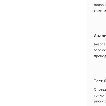
половы
хотят 
Анали
Безопа
береме
процед
Тест 
Опреде
точно.
риски 