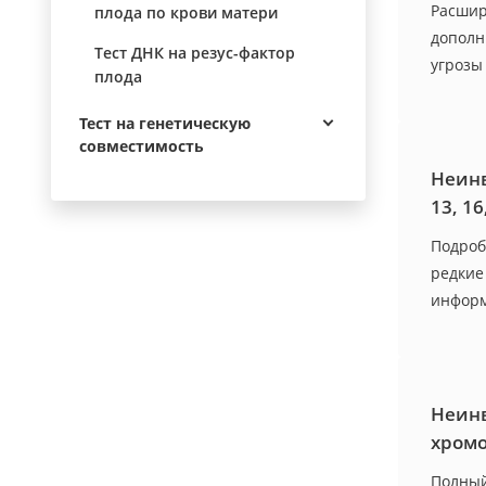
Расшир
плода по крови матери
дополн
Тест ДНК на резус-фактор
угрозы
плода
Тест на генетическую
совместимость
Неинв
13, 16
Подроб
редкие
информ
Неинв
хромо
Полный