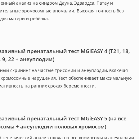
енный анализ на синдром Дауна, Эдвардса, Патау и
ительные хромосомные аномалии. Высокая точность без
 для матери и ребёнка.
азивный пренатальный тест MGiEASY 4 (Т21, 18,
, 9, 22 + анеуплодии)
ный скрининг на частые трисомии и анеуплодии, включая
 хромосомные нарушения. Тест обеспечивает максимальную
ативность на ранних сроках беременности.
азивный пренатальный тест MGiEASY 5 (на все
сомы + анеуплодии половых хромосом)
 генетический анализ плода на все хромосомы и анеуплодии