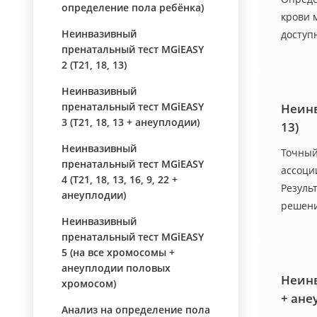
определение пола ребёнка)
крови 
Неинвазивный
доступ
пренатальный тест MGiEASY
2 (Т21, 18, 13)
Неинвазивный
пренатальный тест MGiEASY
Неинв
3 (Т21, 18, 13 + анеуплодии)
13)
Неинвазивный
Точный
пренатальный тест MGiEASY
ассоци
4 (Т21, 18, 13, 16, 9, 22 +
Резуль
анеуплодии)
решени
Неинвазивный
пренатальный тест MGiEASY
5 (на все хромосомы +
анеуплодии половых
Неинв
хромосом)
+ ане
Анализ на определение пола