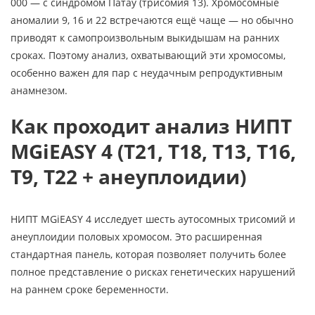
000 — с синдромом Патау (трисомия 13). Хромосомные
аномалии 9, 16 и 22 встречаются ещё чаще — но обычно
приводят к самопроизвольным выкидышам на ранних
сроках. Поэтому анализ, охватывающий эти хромосомы,
особенно важен для пар с неудачным репродуктивным
анамнезом.
Как проходит анализ НИПТ
MGiEASY 4 (Т21, Т18, Т13, Т16,
Т9, Т22 + анеуплоидии)
НИПТ MGiEASY 4 исследует шесть аутосомных трисомий и
анеуплоидии половых хромосом. Это расширенная
стандартная панель, которая позволяет получить более
полное представление о рисках генетических нарушений
на раннем сроке беременности.