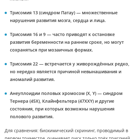
Трисомия 13 (синдром Патау) — множественные
нарушения развития мозга, сердца и лица.
Трисомия 16 и 9 — часто приводят к остановке
развития беременности на раннем сроке, но могут
сохраняться при мозаичных формах.
Трисомия 22 — встречается у живорождённых редко,
но нередко является причиной невынашивания и
аномалий развития.
Анеуплоидии половых хромосом (X, Y) — синдром
Тернера (45X), Клайнфельтера (47XXY) и другие
состояния, при которых возможны нарушения
полового развития.
Для сравнения: биохимический скрининг, проводимый в
первом триместре, оценивает риск только трёх трисомий