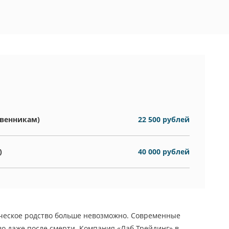
твенникам)
22 500 рублей
)
40 000 рублей
гическое родство больше невозможно. Современные
о даже после смерти. Компания «Лаб-Трейдинг» в