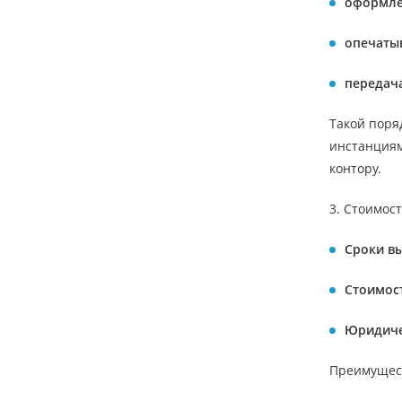
оформле
опечаты
передача
Такой поря
инстанциям
контору.
3. Стоимос
Сроки вы
Стоимост
Юридиче
Преимущест