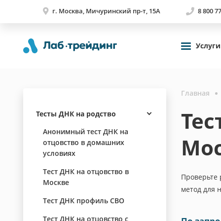
г. Москва, Мичуринский пр-т, 15А
8 800 7
Услуги
Главная
Тес
Тесты ДНК на родство
Анонимный тест ДНК на
Мо
отцовство в домашних
условиях
Тест ДНК на отцовство в
Проверьте 
Москве
метод для 
Тест ДНК профиль СВО
Тест ДНК на отцовство с
По запро