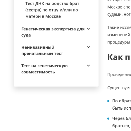
Тест ДНК на родство брат
Москве спе
(сестра) по отцу и/или по
судами, но
матери в Москве
Такие иссл
Генетическая экспертиза для
изменений 
суда
процедуры 
Неинвазивный
пренатальный тест
Как п
Тест на генетическую
совместимость
Проведение
Существует
По образ
быть исп
Через б
братьев,