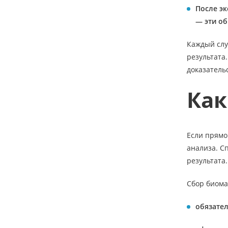
После эк
— эти о
Каждый слу
результата.
доказатель
Как
Если прямо
анализа. С
результата.
Сбор биома
обязател