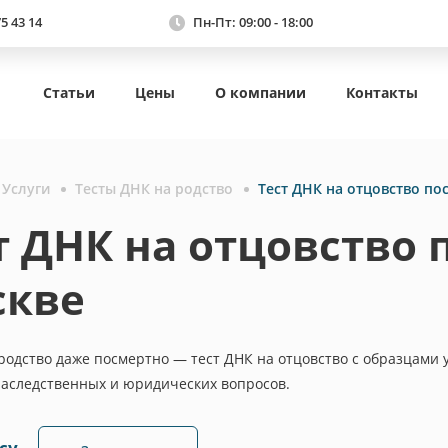
75 43 14
Пн-Пт: 09:00 - 18:00
Статьи
Цены
О компании
Контакты
Услуги
Тесты ДНК на родство
Тест ДНК на отцовство по
т ДНК на отцовство 
скве
родство даже посмертно — тест ДНК на отцовство с образцами
наследственных и юридических вопросов.
су