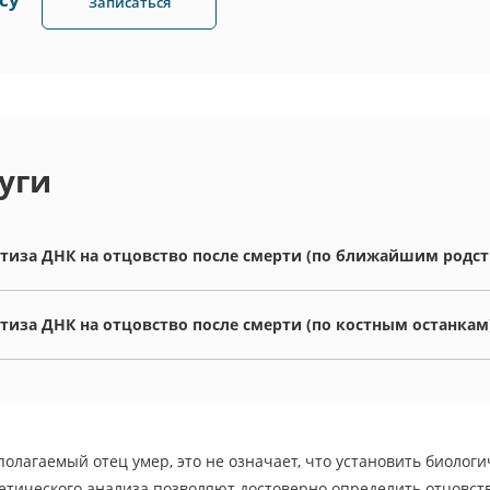
Записаться
уги
тиза ДНК на отцовство после смерти (по ближайшим родс
тиза ДНК на отцовство после смерти (по костным останкам
полагаемый отец умер, это не означает, что установить биоло
етического анализа позволяют достоверно определить отцовств