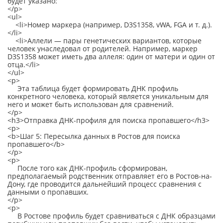
будет указано:
</p>
<ul>
<li>Номер маркера (например, D3S1358, vWA, FGA и т. д.).
</li>
<li>Аллели — пары генетических вариантов, которые
человек унаследовал от родителей. Например, маркер
D3S1358 может иметь два аллеля: один от матери и один от
отца.</li>
</ul>
<p>
Эта таблица будет формировать ДНК профиль
конкретного человека, который является уникальным для
него и может быть использован для сравнений.
</p>
<h3>Отправка ДНК-профиля для поиска пропавшего</h3>
<p>
<b>Шаг 5: Пересылка данных в Ростов для поиска
пропавшего</b>
</p>
<p>
После того как ДНК-профиль сформирован,
предполагаемый родственник отправляет его в Ростов-на-
Дону, где проводится дальнейший процесс сравнения с
данными о пропавших.
</p>
<p>
В Ростове профиль будет сравниваться с ДНК образцами