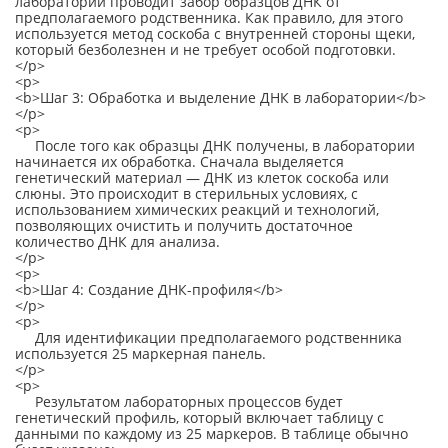
лаборатории проводит забор образцов ДНК от
предполагаемого родственника. Как правило, для этого
используется метод соскоба с внутренней стороны щеки,
который безболезнен и не требует особой подготовки.
</p>
<p>
<b>Шаг 3: Обработка и выделение ДНК в лаборатории</b>
</p>
<p>
После того как образцы ДНК получены, в лаборатории
начинается их обработка. Сначала выделяется
генетический материал — ДНК из клеток соскоба или
слюны. Это происходит в стерильных условиях, с
использованием химических реакций и технологий,
позволяющих очистить и получить достаточное
количество ДНК для анализа.
</p>
<p>
<b>Шаг 4: Создание ДНК-профиля</b>
</p>
<p>
Для идентификации предполагаемого родственника
используется 25 маркерная панель.
</p>
<p>
Результатом лабораторных процессов будет
генетический профиль, который включает таблицу с
данными по каждому из 25 маркеров. В таблице обычно