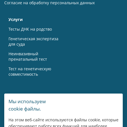
Согласие на обработку персональных данных
Услуги
Тесты ДНК на родство
Генетическая экспертиза
для суда
Неинвазивный
пренатальный тест
Тест на генетическую
совместимость
Контакты
Мы используем
cookie файлы.
г. Москва, Мичуринский пр-т, 15А
На этом веб-сайте используются файлы cookie, которые
8 800 775 43 14
обеспечивают работу всех функций для наиболее